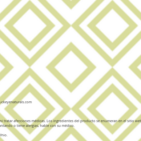
ckeyenaturals.com
i tratar afecciones médicas. Los ingredientes del producto se enumeran en el sitio web
tando o tiene alergias, hable con su médico.
Ohio.