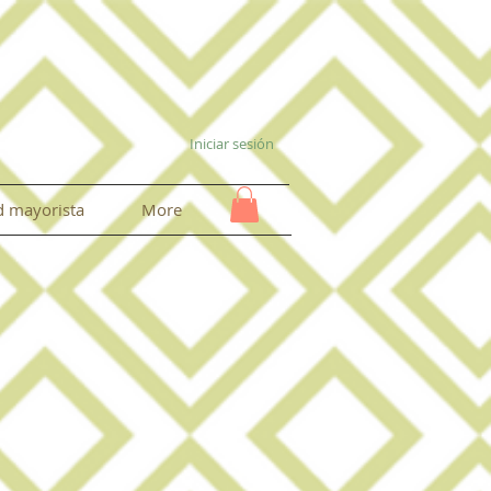
Iniciar sesión
ud mayorista
More