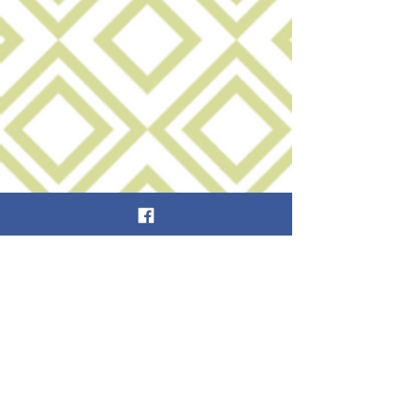
Póngase en contacto con Becky en
becky@beckysbuckeyenaturals.com
© 2016 Buckeye Naturals, LLC.
Becky's Buckeye Naturals no pretende diagnosticar ni
tratar afecciones médicas. Los ingredientes del
producto se enumeran en el sitio web y en el